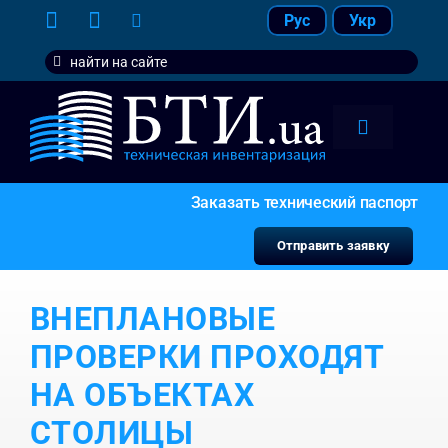
Skip
Рус
Укр
to
Search
content
for:
Toggle
Navigation
тарифы
Заказать технический паспорт
услуги
Отправить заявку
контакт
ВНЕПЛАНОВЫЕ
наши кл
ПРОВЕРКИ ПРОХОДЯТ
НА ОБЪЕКТАХ
СТОЛИЦЫ