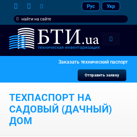
Skip
Рус
Укр
to
Search
content
for:
Toggle
Navigation
тарифы
Заказать технический паспорт
услуги
Отправить заявку
контакт
ТЕХПАСПОРТ НА
наши кл
САДОВЫЙ (ДАЧНЫЙ)
ДОМ