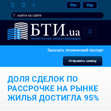
Skip
Рус
Укр
to
Search
content
for:
Toggle
Navigation
тарифы
Заказать технический паспорт
услуги
Отправить заявку
контакт
ДОЛЯ СДЕЛОК ПО
наши кл
РАССРОЧКЕ НА РЫНКЕ
ЖИЛЬЯ ДОСТИГЛА 95%