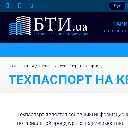
Skip
Рус
to
content
ТАР
на инвент
БТИ
:
Главная
/
Тарифы
/
Техпаспорт на квартиру
ТЕХПАСПОРТ НА К
Техпаспорт является основным информацион
нотариальной процедуры с недвижимостью. П