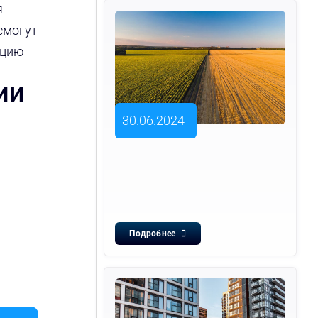
я
смогут
ацию
ии
30.06.2024
Подробнее