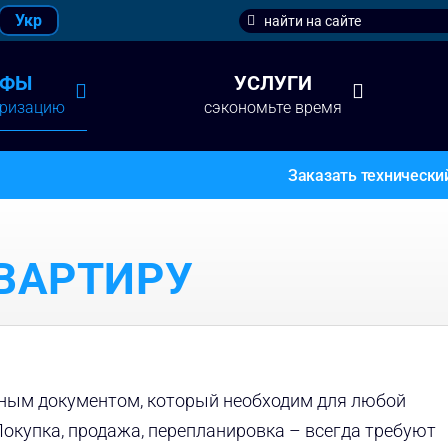
Search
Укр
for:
ИФЫ
УСЛУГИ
аризацию
сэкономьте время
Заказать технически
ВАРТИРУ
ным документом, который необходим для любой
окупка, продажа, перепланировка – всегда требуют