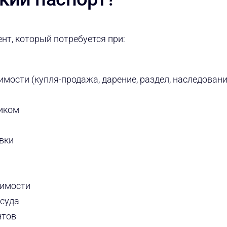
нт, который потребуется при:
мости (купля-продажа, дарение, раздел, наследовани
щиком
вки
жимости
 суда
нтов