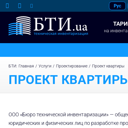
Skip
Рус
to
content
ТАР
на инвент
БТИ
:
Главная
/
Услуги
/
Проектирование
/
Проект квартиры
ПРОЕКТ КВАРТИР
ООО «Бюро технической инвентаризации» — общес
юридических и физических лиц по разработке пр