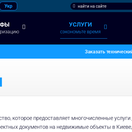
Search
Укр
for:
ИФЫ
УСЛУГИ
аризацию
сэкономьте время
Заказать технически
Ы
тво, которое предоставляет многочисленные услуги
оектных документов на недвижимые объекты в Киеве