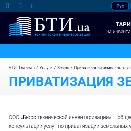
Skip
Рус
to
content
ТАР
на инвент
БТИ
:
Главная
/
Услуги
/
Земля
/
Приватизация земельного уч
ПРИВАТИЗАЦИЯ З
ООО «Бюро технической инвентаризации» — общес
консультации услуг по приватизации земельных у