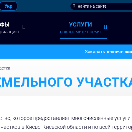
Search
Укр
for:
ИФЫ
УСЛУГИ
аризацию
сэкономьте время
Заказать технически
астка
ЕМЕЛЬНОГО УЧАСТК
тво, которое предоставляет многочисленные услуги 
частков в Киеве, Киевской области и по всей террит