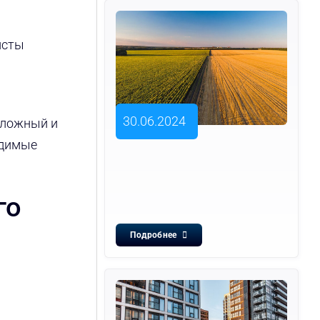
исты
30.06.2024
сложный и
одимые
го
Подробнее