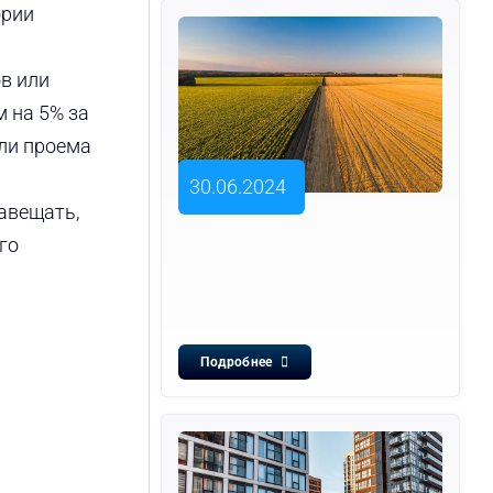
ории
в или
 на 5% за
или проема
30.06.2024
авещать,
го
Подробнее