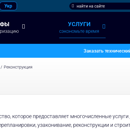
Search
Укр
for:
ИФЫ
УСЛУГИ
аризацию
сэкономьте время
Заказать технически
/
Реконструкция
тво, которое предоставляет многочисленные услуги
репланировки, узаконивание, реконструкции и строи