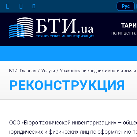
Skip
Рус
to
content
ТАР
на инвент
БТИ
:
Главная
/
Услуги
/
Узаконивание недвижимости и земли
РЕКОНСТРУКЦИЯ
ООО «Бюро технической инвентаризации» — общес
юридических и физических лиц по оформлению пе