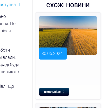
аступна
СХОЖІ НОВИНИ
ано
ання. Це
 після
оботи
30.06.2024
м влади.
краді буде
 низького
влі, що
Детальніше