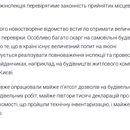
жінспекція перевірятиме законність прийнятих місце
о його новостворене відомство встигло отримати велич
 перевірки. Особливо багато скарг на самовільні буді
 те, що в країні існує величезний попит на якісні
ується реалізувати повноваження інспекції та прове
йданчиках, наприклад, на будівництві житлового ком
Києві.
ки вже опрацювали майже п’ятсот дозволів на будівельн
дівельних робіт, майже півтори тисячі декларацій про
хомості, що пройшли технічну інвентаризацію, і майже 
ю.