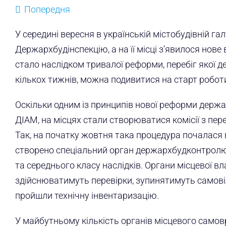
Попередня
У середині вересня в українській містобудівній га
Держархбудінспекцію, а на її місці з’явилося нов
стало наслідком тривалої реформи, перебіг якої 
кількох тижнів, можна подивитися на старт роботи
Оскільки одним із принципів нової реформи держа
ДІАМ, на місцях стали створюватися комісії з п
Так, на початку жовтня така процедура почалася в
створено спеціальний орган держархбудконтролю
та середнього класу наслідків. Органи місцевої 
здійснюватимуть перевірки, зупинятимуть самовіл
пройшли технічну інвентаризацію.
У майбутньому кількість органів місцевого само