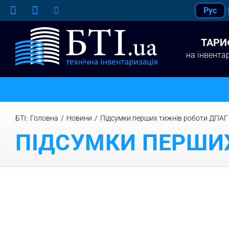
Skip
Рус
to
content
ТАРИ
на інвента
БТІ
:
Головна
/
Новини
/
Підсумки перших тижнів роботи ДПАГ
ПІДСУМКИ ПЕРШИ