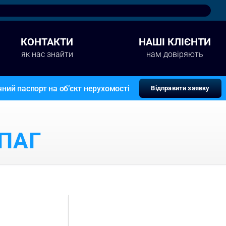
КОНТАКТИ
НАШІ КЛІЄНТИ
як нас знайти
нам довіряють
ний паспорт на об’єкт нерухомості
Відправити заявку
ПАГ