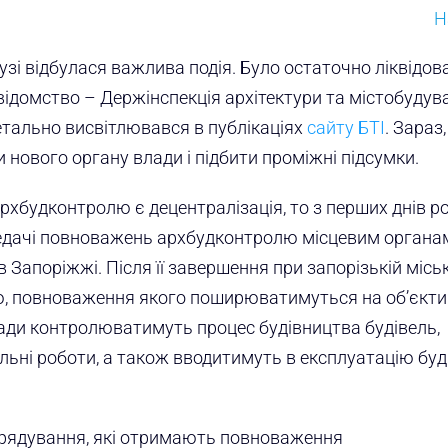
Н
лузі відбулася важлива подія. Було остаточно ліквідов
е відомство – Держінспекція архітектури та містобудув
детально висвітлювався в публікаціях
сайту БТІ
. Зараз,
 нового органу влади і підбити проміжні підсумки.
рхбудконтролю є децентралізація, то з перших днів р
ередачі повноважень архбудконтролю місцевим органа
 Запоріжжі. Після її завершення при запорізькій місь
, повноваження якого поширюватимуться на об’єкти
влади контролюватимуть процес будівництва будівель,
ьні роботи, а також вводитимуть в експлуатацію буді
врядування, які отримають повноваження