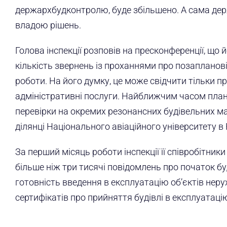
держархбудконтролю, буде збільшено. А сама дер
владою рішень.
Голова інспекції розповів на пресконференції, щ
кількість звернень із проханнями про позапланові
роботи. На його думку, це може свідчити тільки про
адміністративні послуги. Найближчим часом план
перевірки на окремих резонансних будівельних ма
ділянці Національного авіаційного університету в 
За перший місяць роботи інспекції її співробітни
більше ніж три тисячі повідомлень про початок бу
готовність введення в експлуатацію об’єктів неру
сертифікатів про прийняття будівлі в експлуатаці