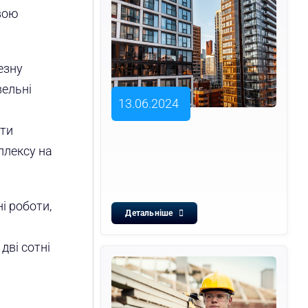
вою
езну
вельні
13.06.2024
сти
плексу на
і роботи,
Детальніше
дві сотні