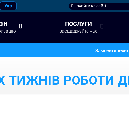
Search
Укр
for:
ФИ
ПОСЛУГИ
ризацію
заощаджуйте час
Замовити техніч
Х ТИЖНІВ РОБОТИ Д