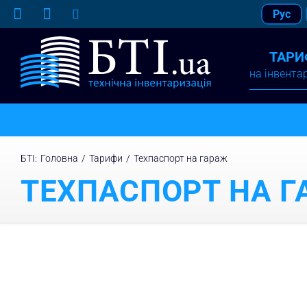
Skip
Рус
to
content
ТАРИ
на інвента
БТІ
:
Головна
/
Тарифи
/
Техпаспорт на гараж
ТЕХПАСПОРТ НА 