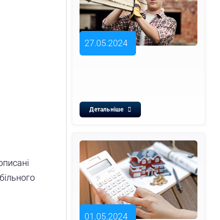
27.05.2024
Детальніше
описані
обільного
01.05.2024