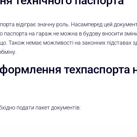
ня технічного паспорта
спорта відіграє значну роль. Насамперед цей докумен
го паспорта на гараж не можна в будову вносити зміни
що. Також немає можливості на законних підставах з
обміну.
оформлення техпаспорта 
хідно подати пакет документів: