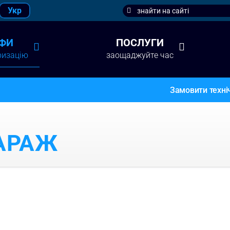
Search
Укр
for:
ФИ
ПОСЛУГИ
ризацію
заощаджуйте час
Замовити техніч
ГАРАЖ