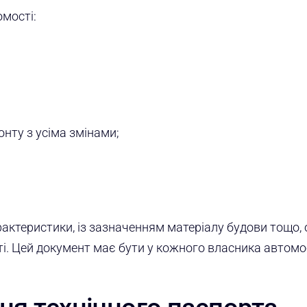
омості:
нту з усіма змінами;
рактеристики, із зазначенням матеріалу будови тощо, 
ті. Цей документ має бути у кожного власника автом