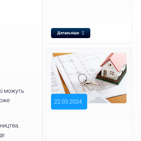
.
Детальніше
кі можуть
може
22.03.2024
ництва.
де