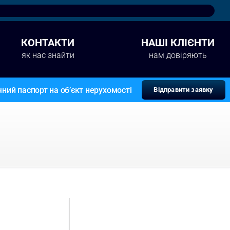
КОНТАКТИ
НАШІ КЛІЄНТИ
як нас знайти
нам довіряють
ний паспорт на об’єкт нерухомості
Відправити заявку