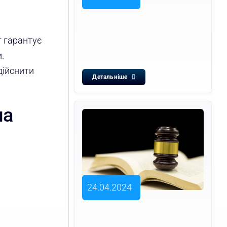
т гарантує
.
дійснити
Детальніше
на
24.04.2024