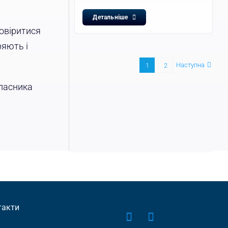
Детальніше
довіритися
ряють і
Наступна
1
2
власника
такти