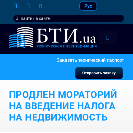
Skip
Рус
to
Search
content
for:
Toggle
Navigation
тарифы
Заказать технический паспорт
услуги
Отправить заявку
контакт
ПРОДЛЕН МОРАТОРИЙ
наши кл
НА ВВЕДЕНИЕ НАЛОГА
НА НЕДВИЖИМОСТЬ