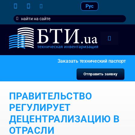
Skip
Рус
to
Search
content
for:
Toggle
Navigation
тарифы
Заказать технический паспорт
услуги
Отправить заявку
контакт
ПРАВИТЕЛЬСТВО
наши кл
РЕГУЛИРУЕТ
ДЕЦЕНТРАЛИЗАЦИЮ В
ОТРАСЛИ