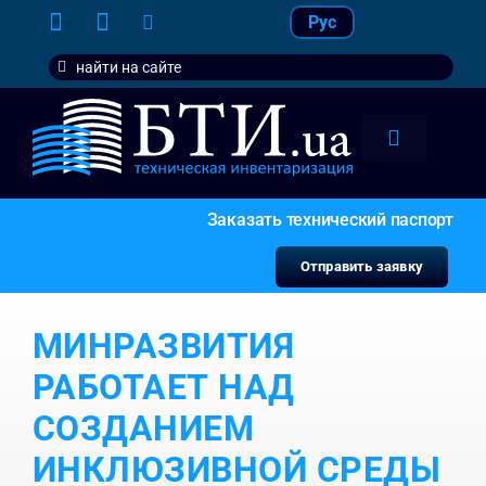
Skip
Рус
to
Search
content
for:
Toggle
Navigation
тарифы
Заказать технический паспорт
услуги
Отправить заявку
контакт
МИНРАЗВИТИЯ
наши кл
РАБОТАЕТ НАД
СОЗДАНИЕМ
ИНКЛЮЗИВНОЙ СРЕДЫ