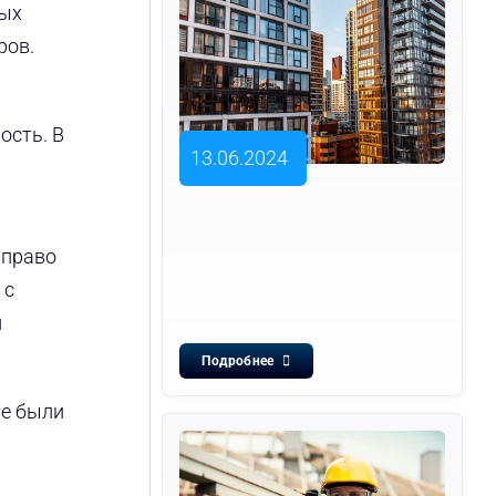
ных
ров.
ость. В
13.06.2024
 право
 с
и
Подробнее
ые были