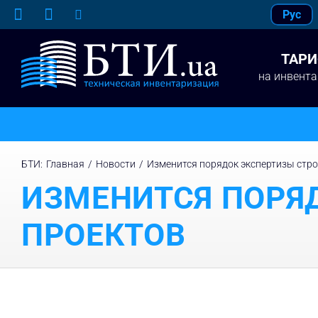
Skip
Рус
to
content
ТАР
на инвент
БТИ
:
Главная
/
Новости
/
Изменится порядок экспертизы стр
ИЗМЕНИТСЯ ПОРЯ
ПРОЕКТОВ