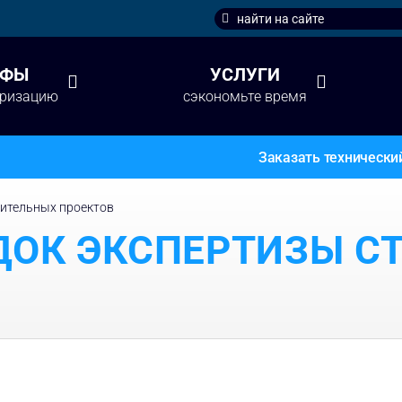
Search
for:
ИФЫ
УСЛУГИ
аризацию
сэкономьте время
Заказать технически
оительных проектов
ДОК ЭКСПЕРТИЗЫ С