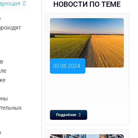
едующая
НОВОСТИ ПО ТЕМЕ
е
проходят
 в
30.06.2024
сле
же
ены
ительных
Подробнее
о