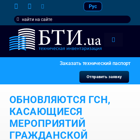
Skip
Рус
to
Search
content
for:
Toggle
Navigation
тарифы
Заказать технический паспорт
услуги
Отправить заявку
контакт
ОБНОВЛЯЮТСЯ ГСН,
наши кл
КАСАЮЩИЕСЯ
МЕРОПРИЯТИЙ
ГРАЖДАНСКОЙ