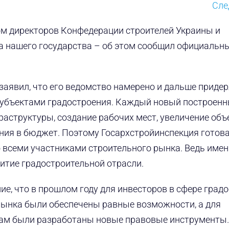
Сл
том директоров Конфедерации строителей Украины и
а нашего государства – об этом сообщил официальн
заявил, что его ведомство намерено и дальше приде
 субъектами градостроения. Каждый новый построенн
аструктуры, создание рабочих мест, увеличение об
ения в бюджет. Поэтому Госархстройинспекция готов
о всеми участниками строительного рынка. Ведь име
итие градостроительной отрасли.
е, что в прошлом году для инвесторов в сфере град
рынка были обеспечены равные возможности, а для
ам были разработаны новые правовые инструменты