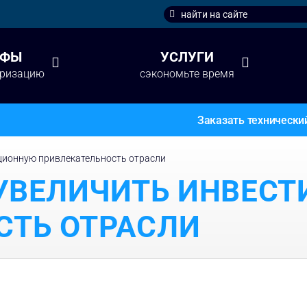
Search
for:
ИФЫ
УСЛУГИ
аризацию
сэкономьте время
Заказать технически
иционную привлекательность отрасли
 УВЕЛИЧИТЬ ИНВЕС
СТЬ ОТРАСЛИ