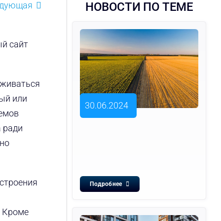
едующая
НОВОСТИ ПО ТЕМЕ
ый сайт
рживаться
ый или
30.06.2024
ъемов
а ради
нно
остроения
Подробнее
. Кроме