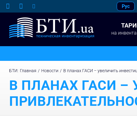
Skip
Рус
to
content
ТАР
на инвент
БТИ
:
Главная
/
Новости
/
В планах ГАСИ – увеличить инвест
В ПЛАНАХ ГАСИ –
ПРИВЛЕКАТЕЛЬНО