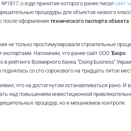
 №1817, о ходе принятия которого ранее писал
сайт ч
азрешительные процедуры для объектов низкого клас
ию после оформления
технического паспорта объекта
ения не только простимулировали строительные проц
 экспертами. Напомним, что ранее сайт ООО “
Бюро
что в рейтинге Всемирного банка ”Doing business” Укра
 поднялась со сто сорокового на тридцать пятое мес
аявил, что на достигнутом останавливаться рано. И 
тать над повышением инвестиционной привлекательн
зрешительных процедур, но и механизмов контроля.