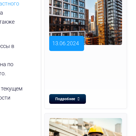
астного
са
также
13.06.2024
ессы в
ина по
то.
в текущем
ости
Подробнее