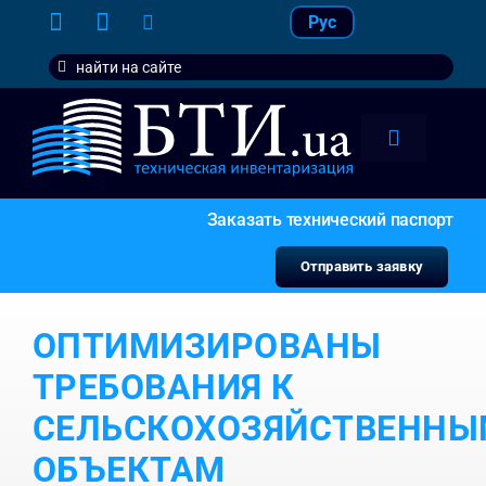
Skip
Рус
to
Search
content
for:
Toggle
Navigation
тарифы
Заказать технический паспорт
услуги
Отправить заявку
контакт
ОПТИМИЗИРОВАНЫ
наши кл
ТРЕБОВАНИЯ К
СЕЛЬСКОХОЗЯЙСТВЕННЫ
ОБЪЕКТАМ