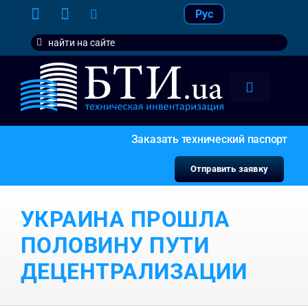
Skip
Рус
to
Search
content
for:
Toggle
Navigation
тарифы
Заказать технический паспорт
услуги
Отправить заявку
контакт
УКРАИНА ПРОШЛА
наши кл
ПОЛОВИНУ ПУТИ
ДЕЦЕНТРАЛИЗАЦИИ