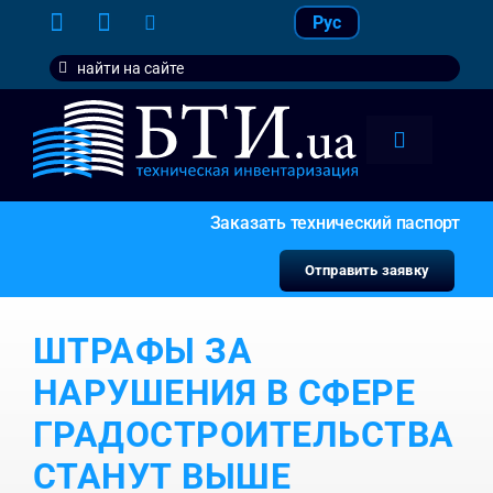
Skip
Рус
to
Search
content
for:
Toggle
Navigation
тарифы
Заказать технический паспорт
услуги
Отправить заявку
контакт
ШТРАФЫ ЗА
наши кл
НАРУШЕНИЯ В СФЕРЕ
ГРАДОСТРОИТЕЛЬСТВА
СТАНУТ ВЫШЕ