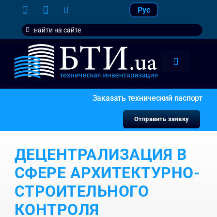
Skip
Рус
to
Search
content
for:
Toggle
Navigation
тарифы
Заказать технический паспорт
услуги
Отправить заявку
контакт
ДЕЦЕНТРАЛИЗАЦИЯ В
наши кл
СФЕРЕ АРХИТЕКТУРНО-
СТРОИТЕЛЬНОГО
КОНТРОЛЯ