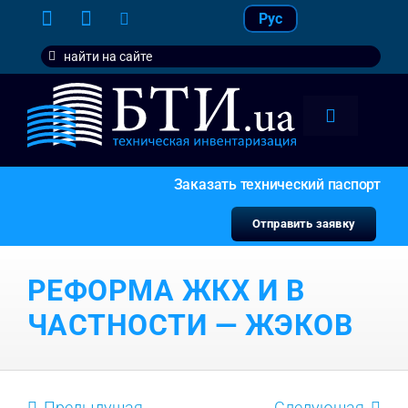
Skip
Рус
to
Search
content
for:
Toggle
Navigation
тарифы
Заказать технический паспорт
услуги
Отправить заявку
контакт
РЕФОРМА ЖКХ И В
наши кл
ЧАСТНОСТИ — ЖЭКОВ
Предыдущая
Следующая