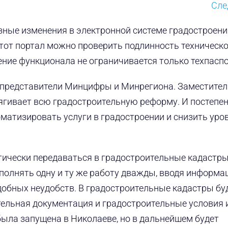
Сл
зные изменения в электронной системе градостроени
 этот портал можно проверить подлинность техническ
ние функционала не ограничивается только техпасп
представители Минцифры и Минрегиона. Заместител
тягивает всю градостроительную реформу. И постепе
матизировать услуги в градостроении и снизить уро
атически передаваться в градостроительные кадастр
олнять одну и ту же работу дважды, вводя информа
одобных неудобств. В градостроительные кадастры бу
ельная документация и градостроительные условия 
была запущена в Николаеве, но в дальнейшем будет