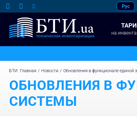
Skip
Рус
to
content
ТАР
на инвент
БТИ
:
Главная
/
Новости
/
Обновления в функционале единой 
ОБНОВЛЕНИЯ В Ф
СИСТЕМЫ