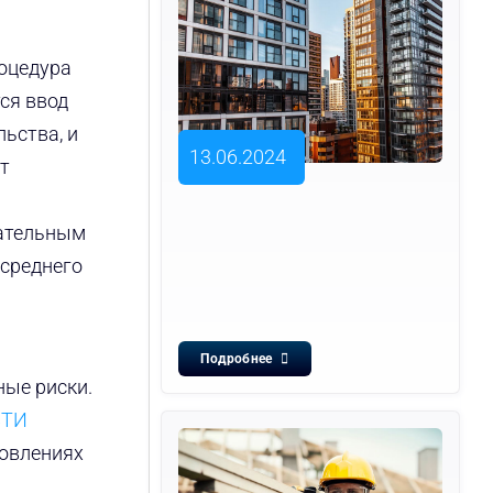
оцедура
ся ввод
ьства, и
13.06.2024
т
дательным
 среднего
Подробнее
ные риски.
БТИ
новлениях