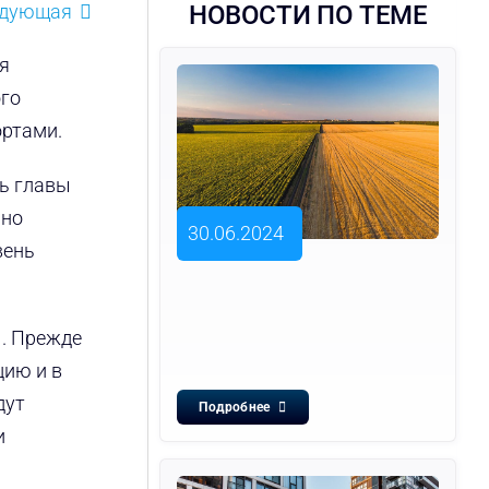
едующая
НОВОСТИ ПО ТЕМЕ
я
ого
ортами.
ь главы
нно
30.06.2024
вень
ы. Прежде
цию и в
дут
Подробнее
и