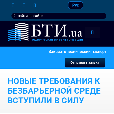
Skip
Рус
to
Search
content
for:
Toggle
Navigation
тарифы
Заказать технический паспорт
услуги
Отправить заявку
контакт
НОВЫЕ ТРЕБОВАНИЯ К
наши кл
БЕЗБАРЬЕРНОЙ СРЕДЕ
ВСТУПИЛИ В СИЛУ