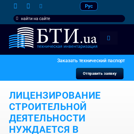
Skip
Рус
to
Search
content
for:
Toggle
Navigation
тарифы
Заказать технический паспорт
услуги
Отправить заявку
контакт
ЛИЦЕНЗИРОВАНИЕ
наши кл
СТРОИТЕЛЬНОЙ
ДЕЯТЕЛЬНОСТИ
НУЖДАЕТСЯ В