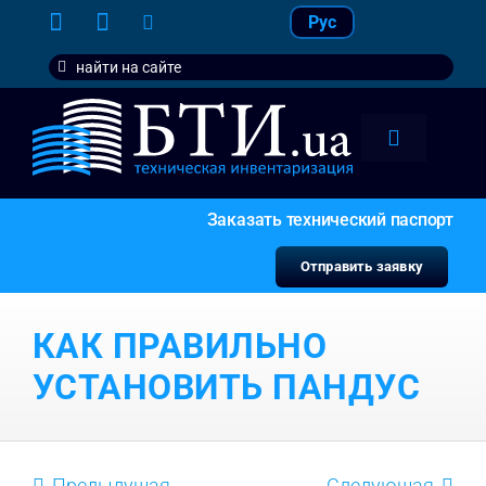
Skip
Рус
to
Search
content
for:
Toggle
Navigation
тарифы
Заказать технический паспорт
услуги
Отправить заявку
контакт
КАК ПРАВИЛЬНО
наши кл
УСТАНОВИТЬ ПАНДУС
Предыдущая
Следующая