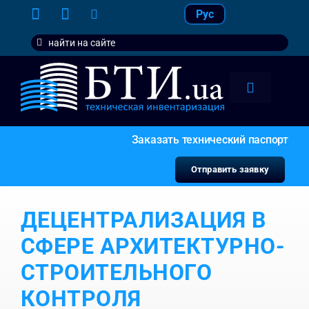
Skip
Рус
to
Search
content
for:
Toggle
Navigation
тарифы
Заказать технический паспорт
услуги
Отправить заявку
контакт
ДЕЦЕНТРАЛИЗАЦИЯ В
наши кл
СФЕРЕ АРХИТЕКТУРНО-
СТРОИТЕЛЬНОГО
КОНТРОЛЯ