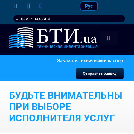
Skip
Рус
to
Search
content
for:
Toggle
Navigation
тарифы
Заказать технический паспорт
услуги
Отправить заявку
контакт
БУДЬТЕ ВНИМАТЕЛЬНЫ
наши кл
ПРИ ВЫБОРЕ
ИСПОЛНИТЕЛЯ УСЛУГ