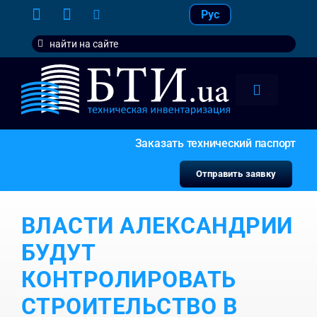
Skip
Рус
to
Search
content
for:
Toggle
Navigation
тарифы
Заказать технический паспорт
услуги
Отправить заявку
контакт
ВЛАСТИ АЛЕКСАНДРИИ
наши кл
БУДУТ
КОНТРОЛИРОВАТЬ
СТРОИТЕЛЬСТВО В