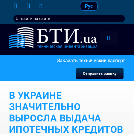
Skip
Рус
to
Search
content
for:
Toggle
Navigation
тарифы
Заказать технический паспорт
услуги
Отправить заявку
контакт
В УКРАИНЕ
наши кл
ЗНАЧИТЕЛЬНО
ВЫРОСЛА ВЫДАЧА
ИПОТЕЧНЫХ КРЕДИТОВ