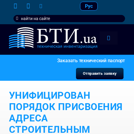
Skip
Рус
to
Search
content
for:
Toggle
Navigation
тарифы
Заказать технический паспорт
услуги
Отправить заявку
контакт
УНИФИЦИРОВАН
наши кл
ПОРЯДОК ПРИСВОЕНИЯ
АДРЕСА
СТРОИТЕЛЬНЫМ