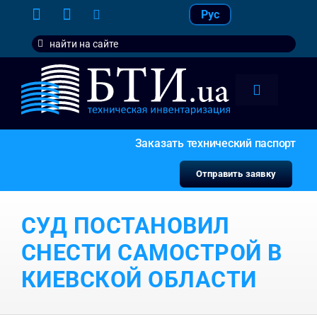
Skip
Рус
to
Search
content
for:
Toggle
Navigation
тарифы
Заказать технический паспорт
услуги
Отправить заявку
контакт
СУД ПОСТАНОВИЛ
наши кл
СНЕСТИ САМОСТРОЙ В
КИЕВСКОЙ ОБЛАСТИ