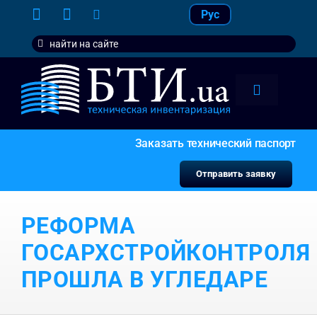
Skip
Рус
to
Search
content
for:
Toggle
Navigation
тарифы
Заказать технический паспорт
услуги
Отправить заявку
контакт
РЕФОРМА
наши кл
ГОСАРХСТРОЙКОНТРОЛЯ
ПРОШЛА В УГЛЕДАРЕ