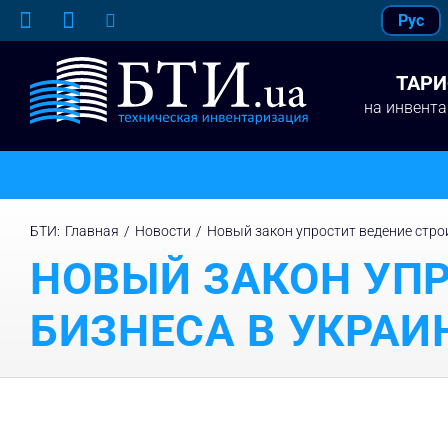
Skip
Рус
to
content
ТАР
на инвент
БТИ
:
Главная
/
Новости
/
Новый закон упростит ведение стро
НОВЫЙ ЗАКОН УПР
БИЗНЕСА В УКРАИ