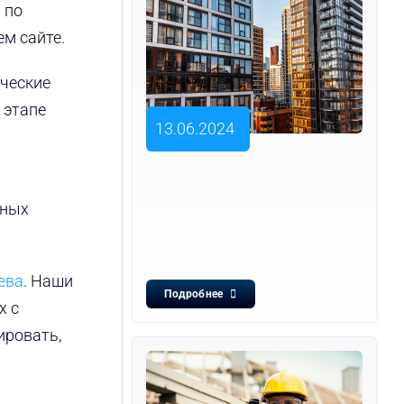
 по
м сайте.
ические
 этапе
13.06.2024
ьных
ева
. Наши
Подробнее
х с
ировать,