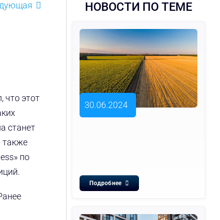
едующая
НОВОСТИ ПО ТЕМЕ
 что этот
30.06.2024
аких
а станет
р также
ess» по
иций.
Подробнее
Ранее