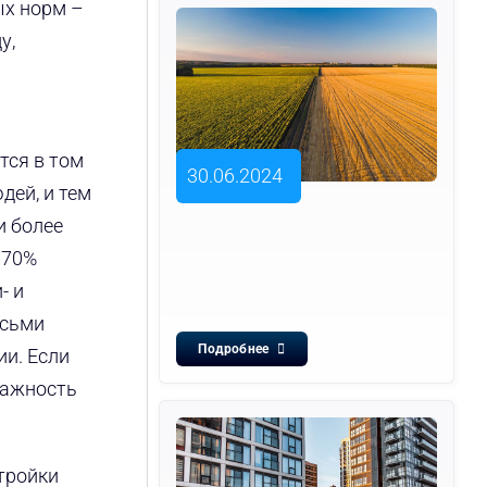
ых норм –
у,
тся в том
30.06.2024
дей, и тем
и более
 70%
- и
осьми
Подробнее
ии. Если
этажность
тройки