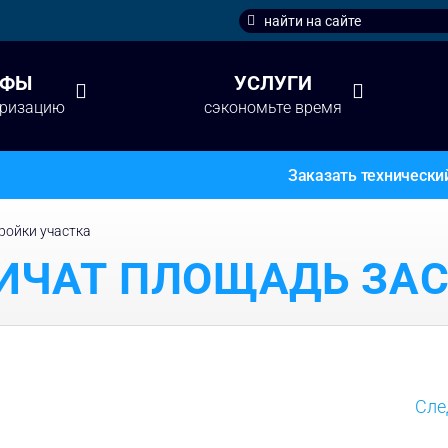
Search
for:
ИФЫ
УСЛУГИ
аризацию
сэкономьте время
Заказать технически
ройки участка
НИЧАТ ПЛОЩАДЬ ЗА
Сл