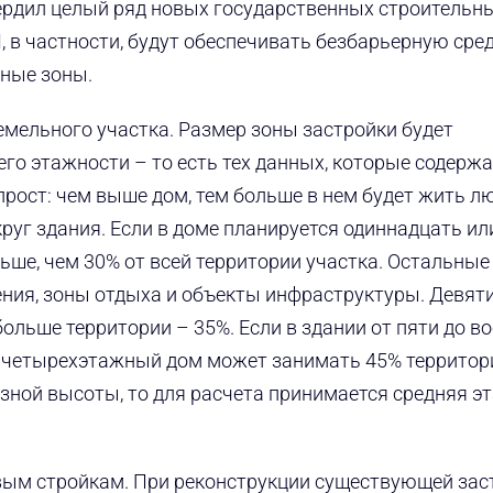
ердил целый ряд новых государственных строительн
 в частности, будут обеспечивать безбарьерную сред
еные зоны.
емельного участка. Размер зоны застройки будет
го этажности – то есть тех данных, которые содержа
прост: чем выше дом, тем больше в нем будет жить лю
уг здания. Если в доме планируется одиннадцать ил
ьше, чем 30% от всей территории участка. Остальные
ния, зоны отдыха и объекты инфраструктуры. Девяти
льше территории – 35%. Если в здании от пяти до в
 А четырехэтажный дом может занимать 45% территор
разной высоты, то для расчета принимается средняя 
овым стройкам. При реконструкции существующей зас