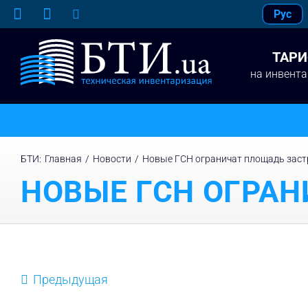
Skip
Рус
to
content
ТАР
на инвент
БТИ
:
Главная
/
Новости
/
Новые ГСН ограничат площадь заст
НОВЫЕ ГСН ОГРА
Предыдущая