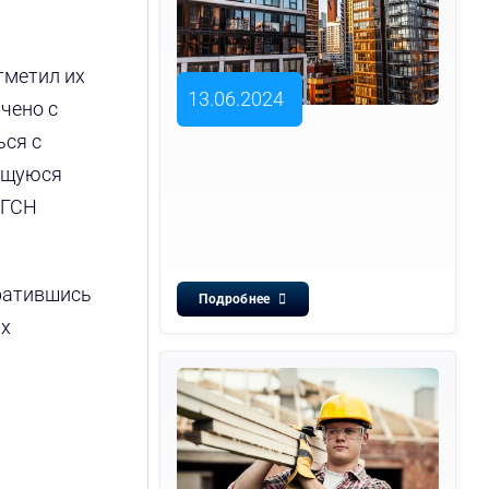
тметил их
13.06.2024
чено с
ься с
еющуюся
 ГСН
братившись
Подробнее
ых