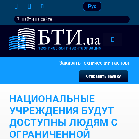
Skip
Рус
to
Search
content
for:
Toggle
Navigation
тарифы
Заказать технический паспорт
услуги
Отправить заявку
контакт
НАЦИОНАЛЬНЫЕ
наши кл
УЧРЕЖДЕНИЯ БУДУТ
ДОСТУПНЫ ЛЮДЯМ С
ОГРАНИЧЕННОЙ