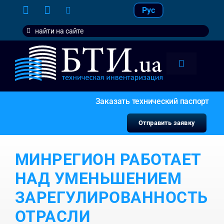
Skip
Рус
to
Search
content
for:
Toggle
Navigation
тарифы
Заказать технический паспорт
услуги
Отправить заявку
контакт
МИНРЕГИОН РАБОТАЕТ
наши кл
НАД УМЕНЬШЕНИЕМ
ЗАРЕГУЛИРОВАННОСТЬ
ОТРАСЛИ