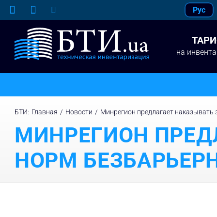
Skip
Рус
to
content
ТАР
на инвент
БТИ
:
Главная
/
Новости
/
Минрегион предлагает наказывать 
МИНРЕГИОН ПРЕД
НОРМ БЕЗБАРЬЕР