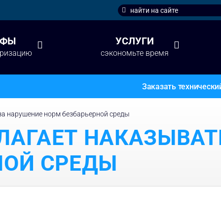
Search
for:
ИФЫ
УСЛУГИ
аризацию
сэкономьте время
Заказать технически
за нарушение норм безбарьерной среды
ЛАГАЕТ НАКАЗЫВАТ
НОЙ СРЕДЫ