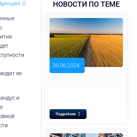
едующая
НОВОСТИ ПО ТЕМЕ
венные
ю
ития.
удет
ступности
30.06.2024
водят ее
андус и
о
Подробнее
новкой
сти.