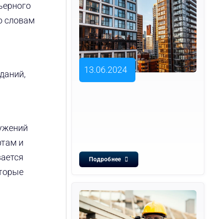
ьерного
о словам
13.06.2024
даний,
ружений
ртам и
вается
Подробнее
оторые