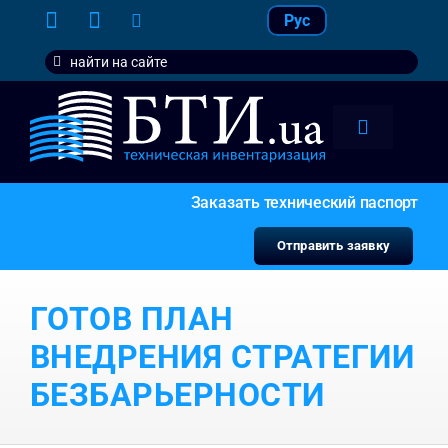
Skip
Рус
to
Search
content
for:
Toggle
Navigation
тарифы
Заказать технический паспорт
услуги
Отправить заявку
контакт
ГОТОВ ПЛАН
наши кл
ВНЕДРЕНИЯ СТРАТЕГИИ
БЕЗБАРЬЕРНОСТИ