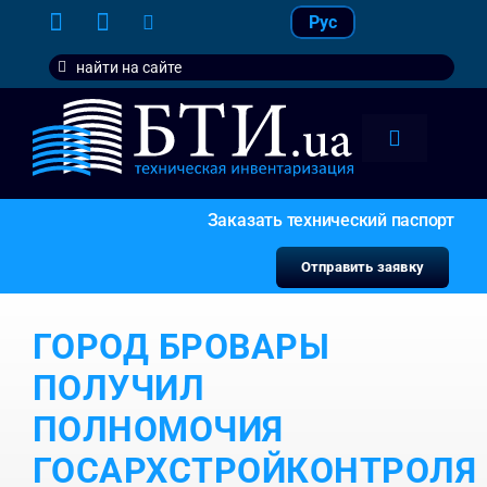
Skip
Рус
to
Search
content
for:
Toggle
Navigation
тарифы
Заказать технический паспорт
услуги
Отправить заявку
контакт
ГОРОД БРОВАРЫ
наши кл
ПОЛУЧИЛ
ПОЛНОМОЧИЯ
ГОСАРХСТРОЙКОНТРОЛЯ