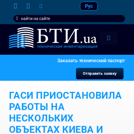
Skip
Рус
to
Search
content
for:
Toggle
Navigation
тарифы
Заказать технический паспорт
услуги
Отправить заявку
контакт
ГАСИ ПРИОСТАНОВИЛА
наши кл
РАБОТЫ НА
НЕСКОЛЬКИХ
ОБЪЕКТАХ КИЕВА И