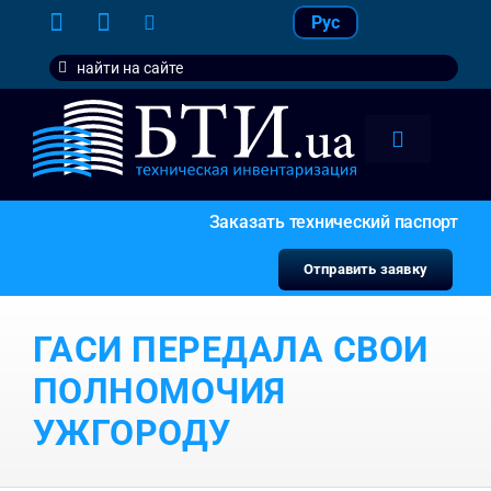
Skip
Рус
to
Search
content
for:
Toggle
Navigation
тарифы
Заказать технический паспорт
услуги
Отправить заявку
контакт
ГАСИ ПЕРЕДАЛА СВОИ
наши кл
ПОЛНОМОЧИЯ
УЖГОРОДУ