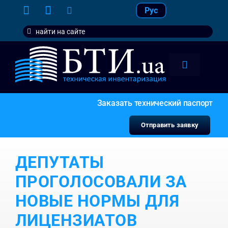
Skip
Рус
to
Search
content
for:
Toggle
Navigation
тарифы
Заказать технический паспорт
услуги
Отправить заявку
контакт
ДЕПУТАТЫ
наши кл
ПРОГОЛОСОВАЛИ ЗА
НОВЫЕ НОРМЫ ДЛЯ
ЛИЦЕНЗИАТОВ