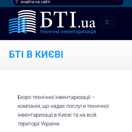
Search
for:
Toggle
Navigatio
тарифи
БТІ В КИЄВІ
послуги
контакти
наші клі
Бюро технічної інвентаризації –
компанія, що надає послуги технічної
інвентаризації в Києві та на всій
території України.