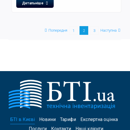
Детальніше
Попередня
Наступна
1
2
3
БТІ в Києві
Новини
Тарифи
Експертна оцінка
Послуги
Контакти
Наші клієнти