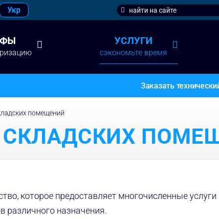
Search
Укр
for:
ИФЫ
УСЛУГИ
аризацию
сэкономьте время
Заказать технически
кладских помещений
 СКЛАДСКИХ ПОМЕ
тво, которое предоставляет многочисленные услуги
в различного назначения.