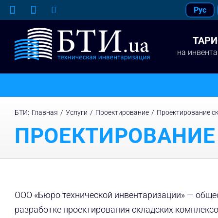
Skip
Рус
to
content
ТАР
на инвент
БТИ
:
Главная
/
Услуги
/
Проектирование
/
Проектирование с
ПРОЕКТИРОВАНИЕ
ООО «Бюро технической инвентаризации» — общес
разработке проектирования складских комплексо